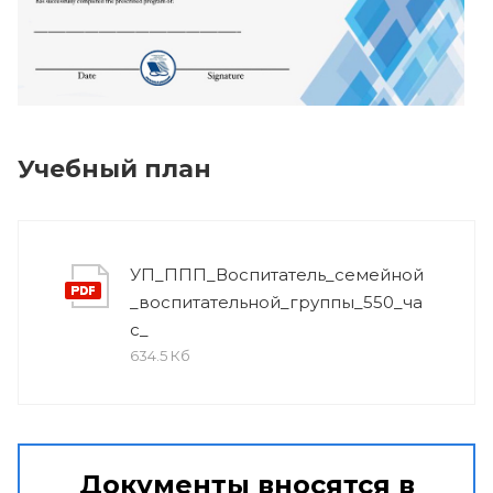
Учебный план
УП_ППП_Воспитатель_семейной
_воспитательной_группы_550_ча
с_
634.5 Кб
Документы вносятся в