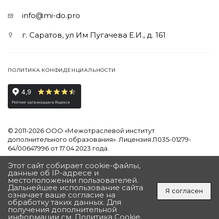
info@mi-do.pro
г. Саратов, ул Им Пугачева Е.И., д. 161
ПОЛИТИКА КОНФИДЕНЦИАЛЬНОСТИ
© 2011-2026 ООО «Межотраслевой институт
дополнительного образования». Лицензия Л035-01279-
64/00647996 от 17.04.2023 года.
Этот сайт собирает cookie-файлы,
Продолжая использовать наш сайт, вы даете согласие на
данные об IP-адресе и
обработку файлов Cookies и других пользовательских
местоположении пользователей.
данных, в соответствии с
Политикой на обработку
Дальнейшее использование сайта
Я согласен
персональных данных
означает ваше согласие на
обработку таких данных. Для
ПОЛУЧИТЬ ПОДАРОК
получения дополнительной
Разработан в Агентстве Андрея Полушина
«ДЛЯ ВАС ПОДАРОК ОТ ИНСТИТУТА»
информации см.
Политика Cookie
.