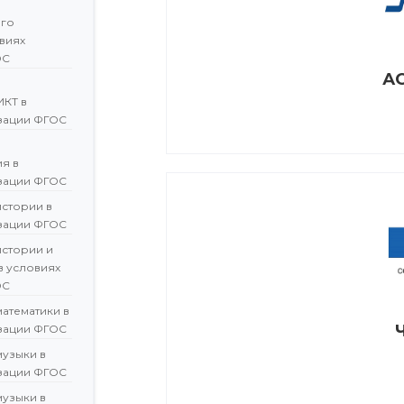
ого
овиях
ОС
АО
ИКТ в
зации ФГОС
я в
зации ФГОС
истории в
зации ФГОС
истории и
в условиях
ОС
атематики в
зации ФГОС
музыки в
зации ФГОС
музыки в