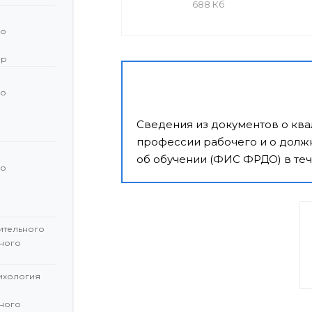
688 Кб
го
ор
го
й
Сведения из документов о кв
профессии рабочего и о должн
об обучении (ФИС ФРДО) в теч
го
й
ительного
ного
сихология
ного