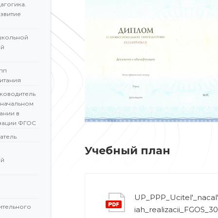
агогика.
звитие
школьной
ой
пп
итания
ководитель
 начальном
ании в
зации ФГОС
атель
Учебный план
ой
UP_PPP_Ucitel'_nacal'
ительного
iah_realizacii_FGOS_3