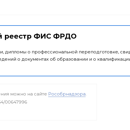
й реестр ФИС ФРДО
и, дипломы о профессиональной переподготовке, свид
дений о документах об образовании и о квалификации
ения можно на сайте
Рособрнадзора
.
64/00647996