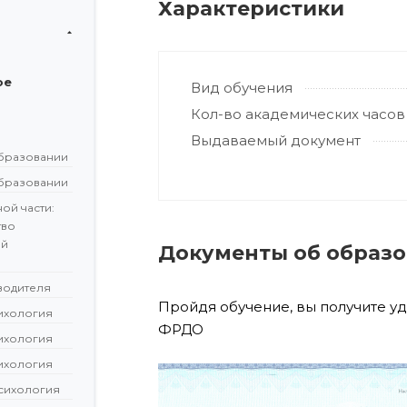
Характеристики
ое
Вид обучения
Кол-во академических часов
Выдаваемый документ
бразовании
бразовании
ой части:
тво
ой
Документы об образ
водителя
Пройдя обучение, вы получите у
сихология
ФРДО
сихология
сихология
сихология