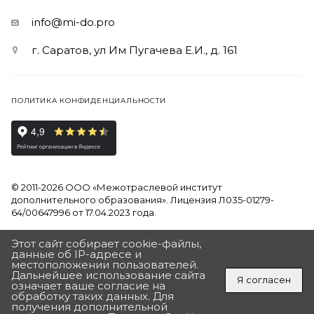
info@mi-do.pro
г. Саратов, ул Им Пугачева Е.И., д. 161
ПОЛИТИКА КОНФИДЕНЦИАЛЬНОСТИ
© 2011-2026 ООО «Межотраслевой институт
дополнительного образования». Лицензия Л035-01279-
64/00647996 от 17.04.2023 года.
Продолжая использовать наш сайт, вы даете согласие на
Этот сайт собирает cookie-файлы,
обработку файлов Cookies и других пользовательских
данные об IP-адресе и
местоположении пользователей.
данных, в соответствии с
Политикой на обработку
Дальнейшее использование сайта
персональных данных
Я согласен
означает ваше согласие на
обработку таких данных. Для
Разработан в Агентстве Андрея Полушина
ПОЛУЧИТЬ ПОДАРОК
получения дополнительной