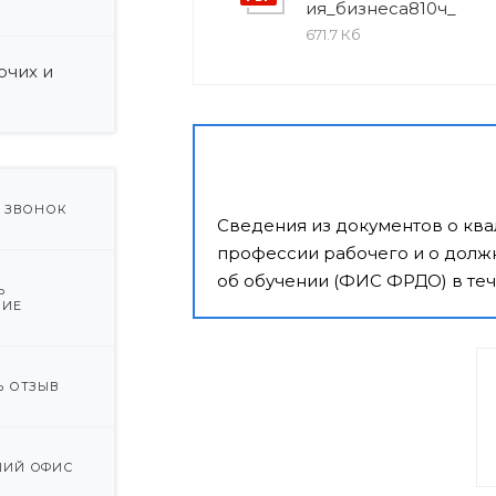
ия_бизнеса810ч_
671.7 Кб
очих и
Ь ЗВОНОК
Сведения из документов о кв
профессии рабочего и о должн
об обучении (ФИС ФРДО) в теч
Ь
НИЕ
Ь ОТЗЫВ
ИЙ ОФИС