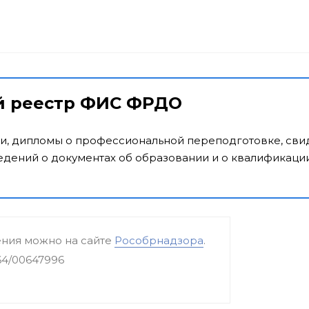
й реестр ФИС ФРДО
и, дипломы о профессиональной переподготовке, свид
дений о документах об образовании и о квалификации
ения можно на сайте
Рособрнадзора
.
64/00647996