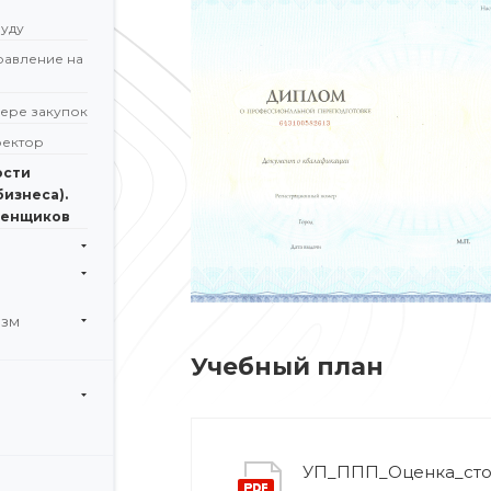
уду
равление на
фере закупок
ректор
ости
бизнеса).
ценщиков
изм
Учебный план
и
УП_ППП_Оценка_сто