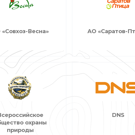
 «Совхоз-Весна»
АО «Саратов-П
Всероссийское
DNS
бщество охраны
природы