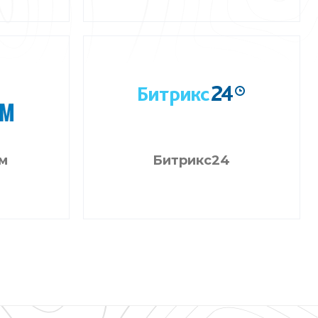
м
Битрикс24