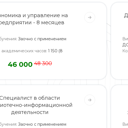
ономика и управление на
Д
редприятии - 8 месяцев
бучения
:
Заочно с применением
Ви
Д
о академических часов
:
1 150 (8
Ко
46 000
48 300
Специалист в области
лиотечно-информационной
деятельности
бучения
:
Заочно с применением
Ви