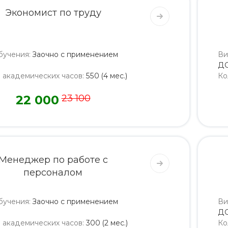
Экономист по труду
бучения
:
Заочно с применением
Ви
Д
о академических часов
:
550 (4 мес.)
Ко
22 000
23 100
Менеджер по работе с
персоналом
бучения
:
Заочно с применением
Ви
Д
о академических часов
:
300 (2 мес.)
Ко