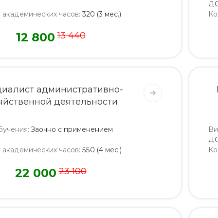
Д
о академических часов
:
320 (3 мес.)
Ко
12 800
13 440
иалист административно-
яйственной деятельности
бучения
:
Заочно с применением
Ви
Д
о академических часов
:
550 (4 мес.)
Ко
22 000
23 100